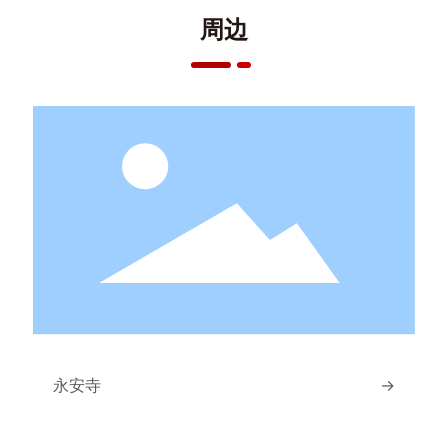
联系我们
周边
北岳恒山
Beiyue Hengshan Mountain Scenic Area
天地有五岳，恒岳居其北。岩峦叠万重，鬼怪
永安寺
→
浩难测。唐 • 贾岛