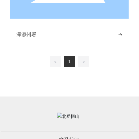
浑源州署
→
1
<
>